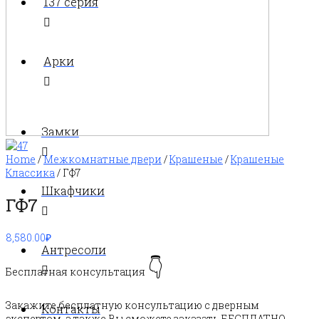
137 серия
Арки
Замки
Home
/
Межкомнатные двери
/
Крашеные
/
Крашеные
Классика
/ ГФ7
Шкафчики
ГФ7
8,580.00
₽
Антресоли
👇
Бесплатная консультация
Закажите бесплатную консультацию с дверным
Контакты
экспертом, а также Вы сможете заказать БЕСПЛАТНО