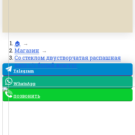
🏠
→
Магазин
→
Со стеклом двустворчатая распашная
кале с/о белый жемчуг
Telegram
WhatsApp
ПОЗВОНИТЬ