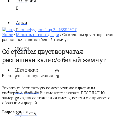
137 серия
Арки
Home
/
Межкомнатные двери
/ Со стеклом двустворчатая
распашная кале с/о белый жемчуг
Замки
Со стеклом двустворчатая
распашная кале с/о белый жемчуг
Шкафчики
👇
Бесплатная консультация
Закажите бесплатную консультацию с дверным
Антресоли
экспертом, а также Вы сможете заказать БЕСПЛАТНО
замерщика для составления сметы, кстати он приедет с
образцами дверей.
Ваше имя
Контакты