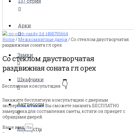
137 серия
Арки
Home
/
Межкомнатные двери
/ Со стеклом двустворчатая
раздвижная соната гл орех
Замки
Со стеклом двустворчатая
раздвижная соната гл орех
Шкафчики
👇
Бесплатная консультация
Закажите бесплатную консультацию с дверным
Антресоли
экспертом, а также Вы сможете заказать БЕСПЛАТНО
замерщика для составления сметы, кстати он приедет с
образцами дверей.
Ваше имя
Контакты