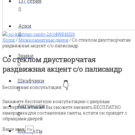
137 серия
Арки
Home
/
Межкомнатные двери
/ Со стеклом двустворчатая
раздвижная акцент с/о палисандр
Замки
Со стеклом двустворчатая
раздвижная акцент с/о палисандр
Шкафчики
👇
Бесплатная консультация
Закажите бесплатную консультацию с дверным
Антресоли
экспертом, а также Вы сможете заказать БЕСПЛАТНО
замерщика для составления сметы, кстати он приедет с
образцами дверей.
Ваше имя
Контакты