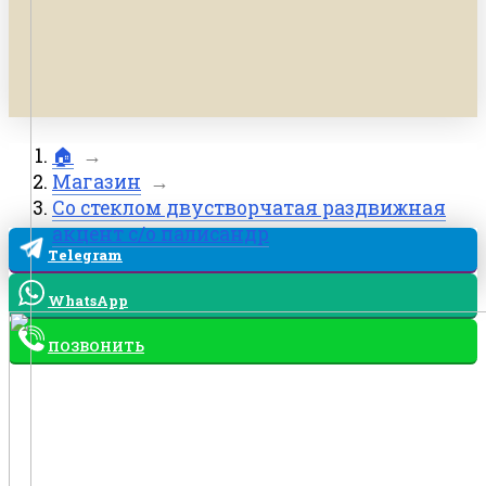
🏠
→
Магазин
→
Со стеклом двустворчатая раздвижная
акцент с/о палисандр
Telegram
WhatsApp
ПОЗВОНИТЬ