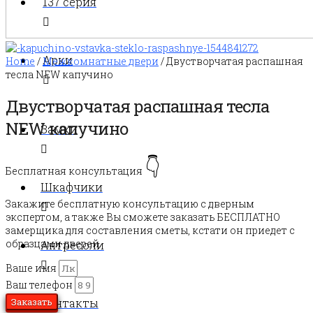
137 серия
Арки
Home
/
Межкомнатные двери
/ Двустворчатая распашная
тесла NEW капучино
Двустворчатая распашная тесла
NEW капучино
Замки
👇
Бесплатная консультация
Шкафчики
Закажите бесплатную консультацию с дверным
экспертом, а также Вы сможете заказать БЕСПЛАТНО
замерщика для составления сметы, кстати он приедет с
образцами дверей.
Антресоли
Ваше имя
Ваш телефон
Контакты
Заказать