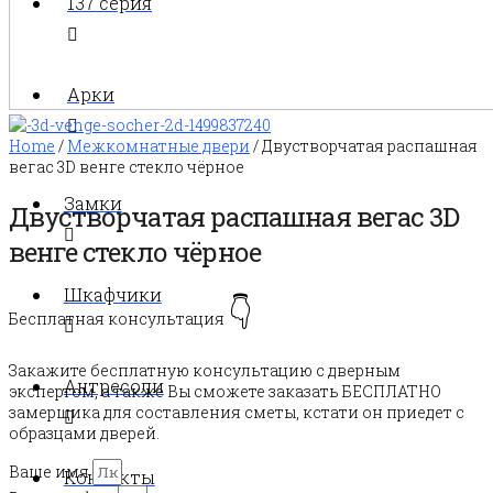
137 серия
Арки
Home
/
Межкомнатные двери
/ Двустворчатая распашная
вегас 3D венге стекло чёрное
Замки
Двустворчатая распашная вегас 3D
венге стекло чёрное
Шкафчики
👇
Бесплатная консультация
Закажите бесплатную консультацию с дверным
Антресоли
экспертом, а также Вы сможете заказать БЕСПЛАТНО
замерщика для составления сметы, кстати он приедет с
образцами дверей.
Ваше имя
Контакты