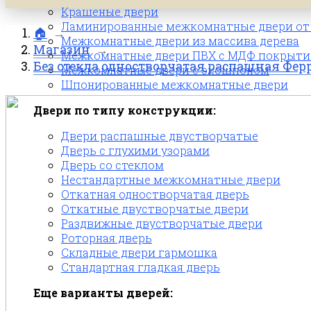
Крашеные двери
Ламинированные межкомнатные двери от 
🏠
→
Межкомнатные двери из массива дерева
Магазин
→
Межкомнатные двери ПВХ с МДФ покрыти
Без стекла одностворчатая распашная Фер
Межкомнатные двери с экошпоном
Шпонированные межкомнатные двери
Двери по типу конструкции:
Двери распашные двустворчатые
Дверь с глухими узорами
Дверь со стеклом
Нестандартные межкомнатные двери
Откатная одностворчатая дверь
Откатные двустворчатые двери
Раздвижные двустворчатые двери
Роторная дверь
Складные двери гармошка
Стандартная гладкая дверь
Еще варианты дверей: