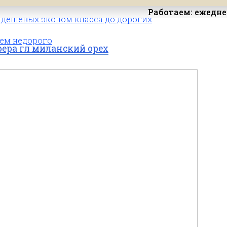
Работаем: ежеднев
дешевых эконом класса до дорогих
ем недорого
рера гл миланский орех