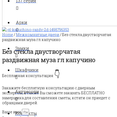
137 серия
Арки
Home
/
Межкомнатные двери
/ Без стекла двустворчатая
раздвижная муза гл капучино
Замки
Без стекла двустворчатая
раздвижная муза гл капучино
Шкафчики
👇
Бесплатная консультация
Закажите бесплатную консультацию с дверным
Антресоли
экспертом, а также Вы сможете заказать БЕСПЛАТНО
замерщика для составления сметы, кстати он приедет с
образцами дверей.
Ваше имя
Контакты