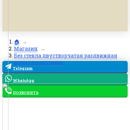
🏠
→
Магазин
→
Без стекла двустворчатая раздвижная
муза гл капучино
Telegram
WhatsApp
ПОЗВОНИТЬ